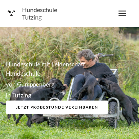
Zum
HA
Hundeschule
Inhalt
Tutzing
springen
Hundeschule mit Leidenschaft
Hundeschule
von Gumppenberg
in Tutzing
JETZT PROBESTUNDE VEREINBAREN