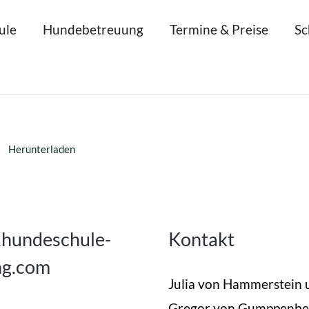
ule
Hundebetreuung
Termine & Preise
Sc
1
Herunterladen
hundeschule-
Kontakt
ng.com
Julia von Hammerstein 
Gregor von Gumppenbe